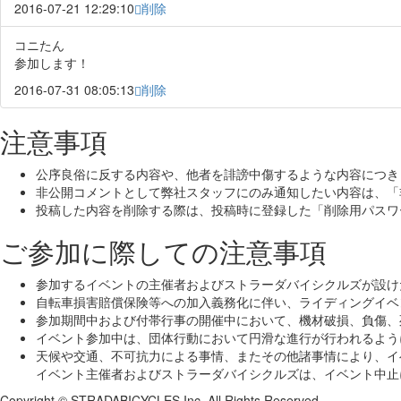
2016-07-21 12:29:10
削除
コニたん
参加します！
2016-07-31 08:05:13
削除
注意事項
公序良俗に反する内容や、他者を誹謗中傷するような内容につき
非公開コメントとして弊社スタッフにのみ通知したい内容は、「
投稿した内容を削除する際は、投稿時に登録した「削除用パスワ
ご参加に際しての注意事項
参加するイベントの主催者およびストラーダバイシクルズが設け
自転車損害賠償保険等への加入義務化に伴い、ライディングイベ
参加期間中および付帯行事の開催中において、機材破損、負傷、
イベント参加中は、団体行動において円滑な進行が行われるよう
天候や交通、不可抗力による事情、またその他諸事情により、イ
イベント主催者およびストラーダバイシクルズは、イベント中止
Copyright © STRADABICYCLES Inc. All Rights Reserved.