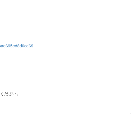
x3ae695ed8d0cd69
ください。