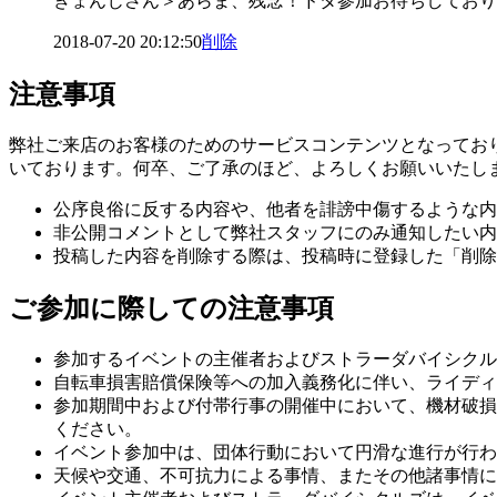
きょんじさん＞あらま、残念！ドタ参加お待ちしており
2018-07-20 20:12:50
削除
注意事項
弊社ご来店のお客様のためのサービスコンテンツとなってお
いております。何卒、ご了承のほど、よろしくお願いいたし
公序良俗に反する内容や、他者を誹謗中傷するような内
非公開コメントとして弊社スタッフにのみ通知したい内
投稿した内容を削除する際は、投稿時に登録した「削除
ご参加に際しての注意事項
参加するイベントの主催者およびストラーダバイシクル
自転車損害賠償保険等への加入義務化に伴い、ライディ
参加期間中および付帯行事の開催中において、機材破損
ください。
イベント参加中は、団体行動において円滑な進行が行わ
天候や交通、不可抗力による事情、またその他諸事情に