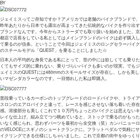
BY
ジェイミスってご存知ですか？アメリカでは老舗のバイクブランドで、
昨年あたりから日本でも露出が高まってきた伝統的なバイクを作り出す
ブランドなんです。今年からストラーダでも取り扱いを始めました。京
都店で店長をしている私としてはメインブランドのバイクは必ず購入し
て乗るのが信条。ということで今回はジェイミスのロングセラーバイク
のスチールモデル「QUEST」を乗ることにしました☆
日本人の平均的な身長である私にとって、世の中には欲しくても乗りた
くてもサイズ的に乗れない、乗りづらいバイクも多いのが現実。でもジ
ェイミスのQUESTには480mmのスモールサイズが存在し、しかも美し
いマゼンダカラーなのです。一目惚れした私は即購入。
普段乗っているカーボンのトップグレードのロードバイクや、トライア
スロンのエアロバイクと違って、レースを感じさせない落ち着いた存在
感。溶接部分も美しくこれで１０万円ちょっとのバイクとは思えないキ
レイな仕上げ。組み立てつつ眺めていると、ストックで乗るのがもった
いなく感じられ、思わずパーツを最初から全交換（笑）カンパニョーロ
のVELOCEにスギノのショートクランクに。フラットペダルで気軽にサ
イクリングできる仕様にしちゃいました。これで京都の街中をゆっくり