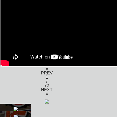
«
PREV
1
/
72
NEXT
»