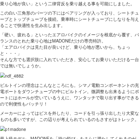
乗り心地が良い」という二律背反を乗り越える事を可能にしました。
この白い三角形のパーツの下にはベアリングが入っており、シートチュ
ーブとトップチューブを接続。乗車時にシートチューブにしなりを与え
ることで快適性を生み出します。
「硬い、疲れる」といったエアロバイクのイメージを根底から覆す、バ
ランスのとれた乗り心地はMADONEだけの専売特許。
「エアロバイクは見た目が良いけど、乗り心地が悪いから、ちょっ
と・・・」
そんな方でも選択肢に入れていただき、安心してお乗りいただける一台
では無いでしょうか。
ビルトインの理念はこんなところにも。シマノ電動コンポーネントの充
電ポートをダウンチューブの中にビルトイン。微調整も出来るようにポ
ートにはホールが空いているうえに、ワンタッチで取り出す事ができる
ので利便性もバッチリ！
メーカーによってはビスを外したり、コードを引っ張り出したり大変な
ものも多いですが、この辺りが考えられているのもさすがはトレック。
最上級モデル、MADONEを「持つ悦び」をさらに満たしてくれるのが