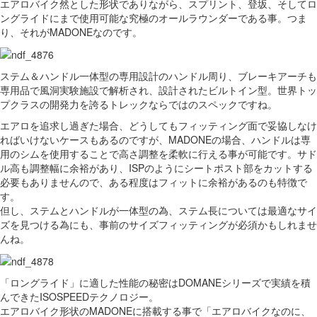
エアロバイク然とした形状でありながら、スプリント、登坂、そしてロ
ングライドにまで使用可能な究極のオールラウンダーである事。つま
り、それがMADONEなのです。
ステム＆ハンドル一体型の専用設計のハンドル周り、ブレーキアーチも
専用品で風洞実験施設で解析され、設計されたビルトイン型。世界トッ
プクラスの開発力を誇るトレックならではのスペックですね。
エアロを追求し過ぎた場合、どうしてもフィッティング面で妥協しなけ
ればいけないケースもあるのですが、MADONEの場合、ハンドルは専
用のシムを使用することで高さ調整を柔軟に行える事が可能です。サド
ル高も調整幅に余裕があり、ISPのようにシートポスト部をカットする
必要もありませんので、ある程度はフィットに余裕があるのも特徴で
す。
但し、ステムとハンドルが一体型の為、ステム長については最適なサイ
ズを見つける為にも、事前のサイズフィッティングが必須かもしれませ
んね。
「ロングライド」に適した性能の秘密はDOMANEシリーズで実績を積
んできたISOSPEEDテクノロジー。
エアロバイク形状のMADONEに搭載する事で「エアロバイクなのに、