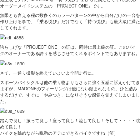
オーダーメイドシステムの「PROJECT ONE」です。
無限とも言える程の数多くのカラーパターンの中から自分だけの一台を
作り上げる事で、「乗る悦び」だけでなく「持つ悦び」も最大級に満た
してくれます。
誇らしげな「PROJECT ONE」の証は、同時に最上級の証。このバイ
クのオーナーである誇りを感じさせてくれるポイントでもありますね。
さて、一通り撮影を終えていよいよ全開走行に。
スポーツバイシクルは他の乗り物よりもさらに強く五感に訴えかけてき
ますが、MADONEのフィーリングは他にない類まれなもの。ひと踏み
するだけで、すぐに「やみつき」になりそうな感覚を覚えてしまいまし
た。
踏んで良し！振って良し！座って良し！流して良し！そして・・・・眺
めて良し！
バイクを眺めながら晩酌のアテにできるバイクですね（笑）