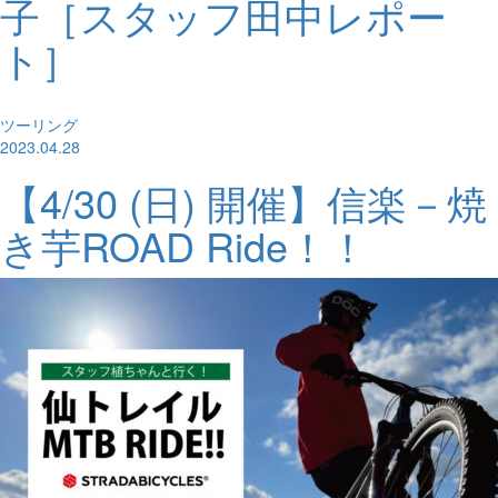
子［スタッフ田中レポー
ト］
ツーリング
2023.04.28
【4/30 (日) 開催】信楽－焼
き芋ROAD Ride！！