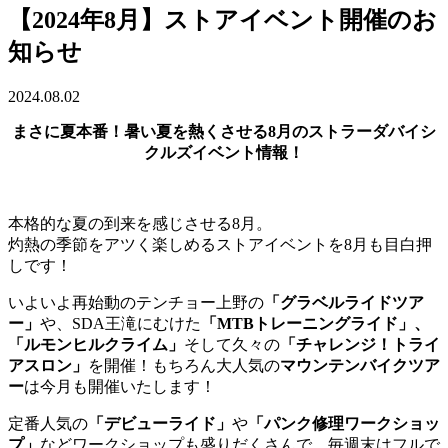
【2024年8月】ストアイベント開催のお
知らせ
2024.08.02
まさに夏本番！暑い夏を熱くさせる
8月のストラーダバイシ
クルズイベント情報！
本格的な夏の到来を感じさせる8月。
灼熱の季節をアツく楽しめるストアイベントを8月も目白押
しです！
いよいよ再始動のテンチョー上野の
「グラベルライドツア
ー」
や、SDA王滝にむけた
「MTBトレーニングライド」、
「ルモンヒルクライム」
そして久々の
「チャレンジ！トライ
アスロン」
を開催！もちろん大人気の
マウンテンバイクツア
ー
は今月も開催いたします！
定番人気の
「デビューライド」
や
「パンク修理ワークショッ
プ」
などワークショップも盛りだくさんで、毎週末はフルで