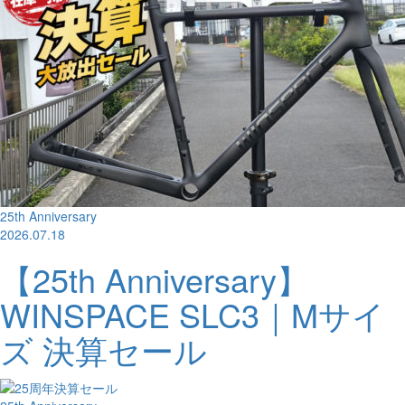
25th Anniversary
2026.07.18
【25th Anniversary】
WINSPACE SLC3｜Mサイ
ズ 決算セール