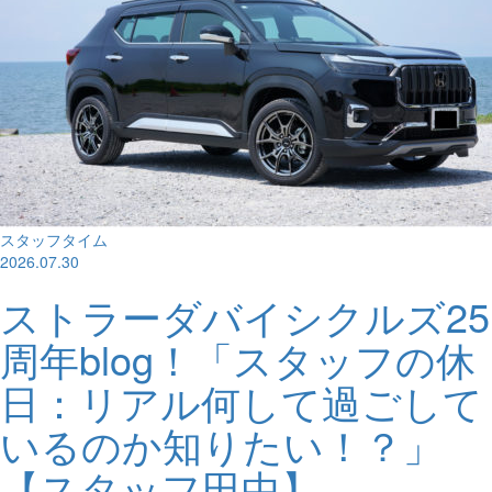
スタッフタイム
2026.07.30
ストラーダバイシクルズ25
周年blog！「スタッフの休
日：リアル何して過ごして
いるのか知りたい！？」
【スタッフ田中】