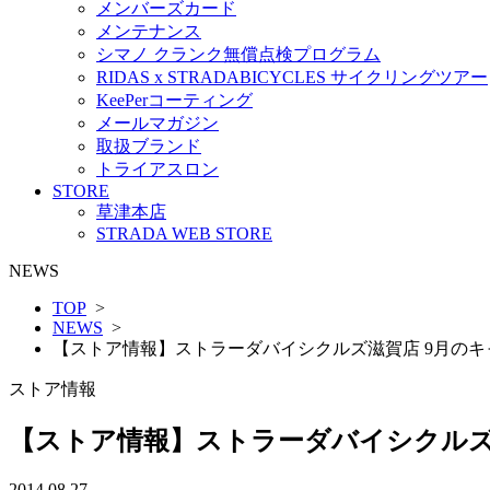
メンバーズカード
メンテナンス
シマノ クランク無償点検プログラム
RIDAS x STRADABICYCLES サイクリングツアー
KeePerコーティング
メールマガジン
取扱ブランド
トライアスロン
STORE
草津本店
STRADA WEB STORE
NEWS
TOP
>
NEWS
>
【ストア情報】ストラーダバイシクルズ滋賀店 9月の
ストア情報
【ストア情報】ストラーダバイシクルズ
2014.08.27