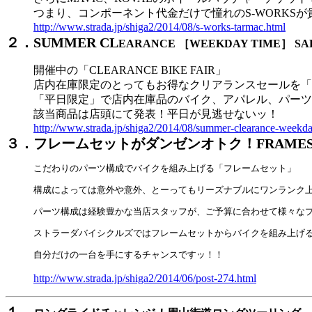
つまり、コンポーネント代金だけで憧れのS-WORKS
http://www.strada.jp/shiga2/2014/08/s-works-tarmac.html
２．
SUMMER CL
EARANCE ［WEEKDAY TIME］ SA
開催中の「CLEARANCE BIKE FAIR」
店内在庫限定のとってもお得なクリアランスセールを「
「平日限定」で店内在庫品のバイク、アパレル、パーツ
該当商品は店頭にて発表！平日が見逃せないッ！
http://www.strada.jp/shiga2/2014/08/summer-clearance-weekda
３．フレームセットがダンゼンオトク！FRAMES
こだわりのパーツ構成でバイクを組み上げる「フレームセット」
構成によっては意外や意外、とーってもリーズナブルにワンランク
パーツ構成は経験豊かな当店スタッフが、ご予算に合わせて様々な
ストラーダバイシクルズではフレームセットからバイクを組み上げ
自分だけの一台を手にするチャンスですッ！！
http://www.strada.jp/shiga2/2014/06/post-274.html
１．