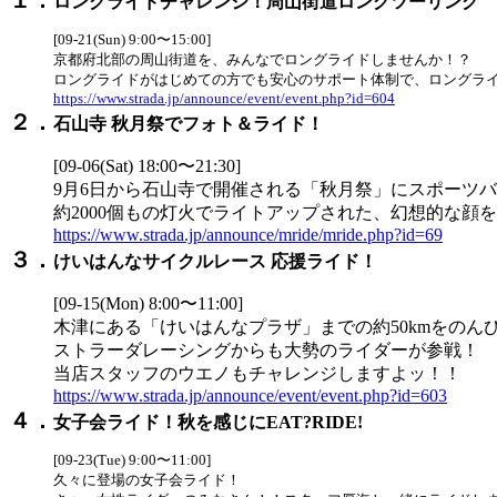
ロングライドチャレンジ！周山街道ロングツーリング
[09-21(Sun) 9:00〜15:00]
京都府北部の周山街道を、みんなでロングライドしませんか！？
ロングライドがはじめての方でも安心のサポート体制で、ロングラ
https://www.strada.jp/announce/event/event.php?id=604
２．
石山寺 秋月祭でフォト＆ライド！
[09-06(Sat) 18:00〜21:30]
9月6日から石山寺で開催される「秋月祭」にスポーツバ
約2000個もの灯火でライトアップされた、幻想的な顔
https://www.strada.jp/announce/mride/mride.php?id=69
３．
けいはんなサイクルレース 応援ライド！
[09-15(Mon) 8:00〜11:00]
木津にある「けいはんなプラザ」までの約50kmをの
ストラーダレーシングからも大勢のライダーが参戦！
当店スタッフのウエノもチャレンジしますよッ！！
https://www.strada.jp/announce/event/event.php?id=603
４．
女子会ライド！秋を感じにEAT?RIDE!
[09-23(Tue) 9:00〜11:00]
久々に登場の女子会ライド！