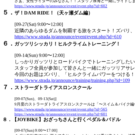
さぁ、女性ライダーのみなさん！！スタッフ厚海と一緒にライドし
https://www.strada.jp/announce/event/event.php?id=602
５．
ザ！DAM RIDE！（天ヶ瀬ダム編）
[09-27(Sat) 9:00〜12:00]
近隣のあらゆるダムを制覇する旅をスタート！ズバリ、名
https://www.strada.jp/announce/event/event.php?id=610
６．
ガッツリシッカリ！ヒルクライムトレーニング！
[09-14(Sun) 9:00〜12:00]
しっかりガッツリとロードバイクでトレーニングしたい
スタッフ全員が参加して皆さんと一緒にガッツリアサレ
今回のお題はズバリ、「ヒルクライムパワーをつける！
https://www.strada.jp/announce/training/training.php?id=109
７．
ストラーダトライアスロンスクール
[09-07(Sun)、09-13(Sat)]
9月度のストラーダトライアスロンスクールは「〜スイム＆バイク編
https://www.strada.jp/announce/event/event.php?id=565
https://www.strada.jp/announce/event/event.php?id=601
８．【JOYBIKE】おざっちさんと行くペダル＆パドル
[09-07(Sun) 9:00〜17:00]