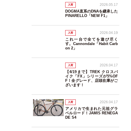
2026.05.17
入荷
DOGMA直系のDNAを継承した
PINARELLO「NEW F1」
2026.04.19
入荷
これ一台で全てを遊び尽く
す。Cannondale「Habit Carb
on 2」
2026.04.17
入荷
【4/19まで】TREK クロスバ
イク「FX」シリーズが5%OF
F！全グレード、店頭在庫がご
ざいます！
2026.04.17
入荷
アメリカで生まれた元祖グラ
ベルロード！JAMIS RENEGA
DE S4