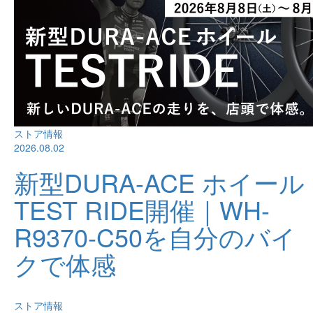
ストア情報
2026.08.02
新型DURA-ACE ホイール
TEST RIDE開催｜WH-
R9370-C50を自分のバイ
クで体感
ストア情報