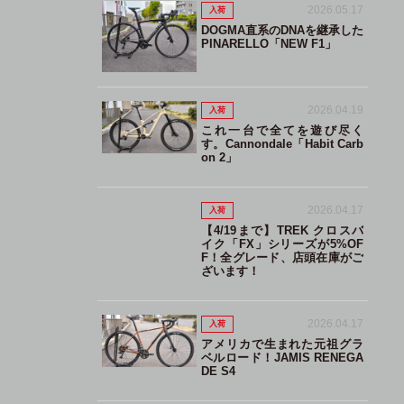
2026.05.17
入荷
DOGMA直系のDNAを継承した
PINARELLO「NEW F1」
2026.04.19
入荷
これ一台で全てを遊び尽く
す。Cannondale「Habit Carb
on 2」
2026.04.17
入荷
【4/19まで】TREK クロスバ
イク「FX」シリーズが5%OF
F！全グレード、店頭在庫がご
ざいます！
2026.04.17
入荷
アメリカで生まれた元祖グラ
ベルロード！JAMIS RENEGA
DE S4