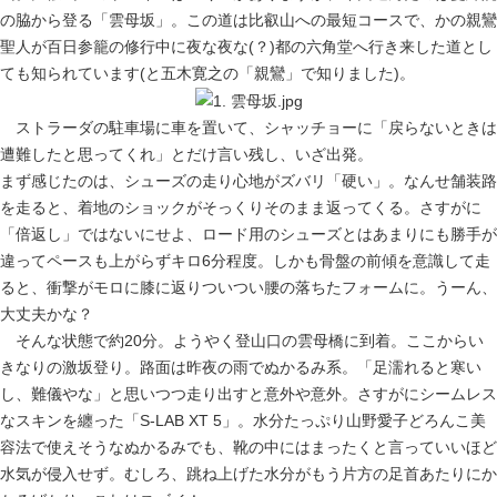
の脇から登る「雲母坂」。この道は比叡山への最短コースで、かの親鸞
聖人が百日参籠の修行中に夜な夜な(？)都の六角堂へ行き来した道とし
ても知られています(と五木寛之の「親鸞」で知りました)。
ストラーダの駐車場に車を置いて、シャッチョーに「戻らないときは
遭難したと思ってくれ」とだけ言い残し、いざ出発。
まず感じたのは、シューズの走り心地がズバリ「硬い」。なんせ舗装路
を走ると、着地のショックがそっくりそのまま返ってくる。さすがに
「倍返し」ではないにせよ、ロード用のシューズとはあまりにも勝手が
違ってペースも上がらずキロ6分程度。しかも骨盤の前傾を意識して走
ると、衝撃がモロに膝に返りついつい腰の落ちたフォームに。うーん、
大丈夫かな？
そんな状態で約20分。ようやく登山口の雲母橋に到着。ここからい
きなりの激坂登り。路面は昨夜の雨でぬかるみ系。「足濡れると寒い
し、難儀やな」と思いつつ走り出すと意外や意外。さすがにシームレス
なスキンを纏った「S-LAB XT 5」。水分たっぷり山野愛子どろんこ美
容法で使えそうなぬかるみでも、靴の中にはまったくと言っていいほど
水気が侵入せず。むしろ、跳ね上げた水分がもう片方の足首あたりにか