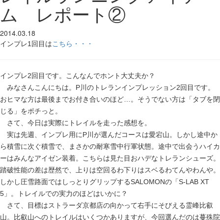
ム レポート②
2014.03.18
インプレ1回目は
こちら・・・
インプレ2回目です。こんなんでホント大丈夫か？
みなさんこんにちは。P川のトレランインプレッション2回目です。
おヒマな方は最後までお付き合いのほど…。そうでない方は「タブを閉
じる」をポチっと。
さて、今日は実際にトレイルを走った感想を。
実は先週、インプレ用にP川が選んだコースは愛宕山。しかし途中か
ら積雪に次ぐ積雪で、まさかの耐寒雪中行軍状態。途中で出会うハイカ
ーはみんなアイゼン装着。こちらは見た目おハデなトレランシューズ。
踏破性能の差は歴然で、上りは空回るわ下りはスベるわてんやわんや。
しかし圧雪路面ではしっとりグリップするSALOMONの「S-LAB XT
5」。トレイルでの実力のほどはいかに？
さて、目標はストラーダ京都店の向かって右手にそびえる霊峰比叡
山。比叡山へのトレイルはいくつかありますが、今回選んだのは蔓殊院