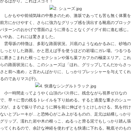
かるばかり。これはスゴイ！
しかもやや前傾気味の中敷きのため、激坂であっても苦も無く体重を
前方にかけやすく、さらに強力なグリップ感を演出する靴底のブロック
パターンのおかげで雪面のように滑ることなくグイグイ前に進む感じ。
いやあ、これには驚きました。
雲母坂の特徴は、多彩な路面状況。川底のようなぬかるみに、砂地の
しっとりした路面。かと思えば手を使うほどの岩場にガレ場。つるつる
に磨きこまれた根っこセクションや落ち葉フカフカの極楽エリア。これ
らの路面状況にも、このシューズは「ほれ、グリップしてんだからさっ
さと前へ進め」と言わんばかりに、しっかりプレッシャーを与えてくれ
るのでありマス(汗)。
小一時間走ってようやく山頂のバス停に。残念ながら視界ゼロなの
で、早々に雪の残るトレイルを下り始める。すると適度な重さのシュー
ズが、まるで振り子のように脚を前に伸ばそうとけしかける。気を付け
ないとブレーキが…と恐怖心がこみ上がるものの、足元は結構しっかり
グリップ。濡れた岩や木の根っこ、ぬるっと滑る泥でもしっかり踏ん張
ってくれるので、余計な神経を使わずとも快適に下れる。靴底そのもの