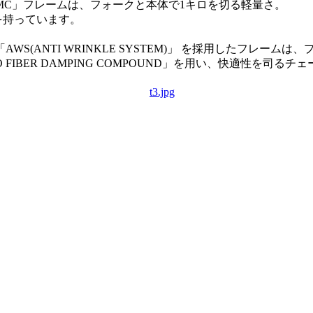
 lite MC」フレームは、フォークと本体で1キロを切る軽量さ。
を持っています。
WS(ANTI WRINKLE SYSTEM)」 を採用したフレ
BER DAMPING COMPOUND」を用い、快適性を司るチ