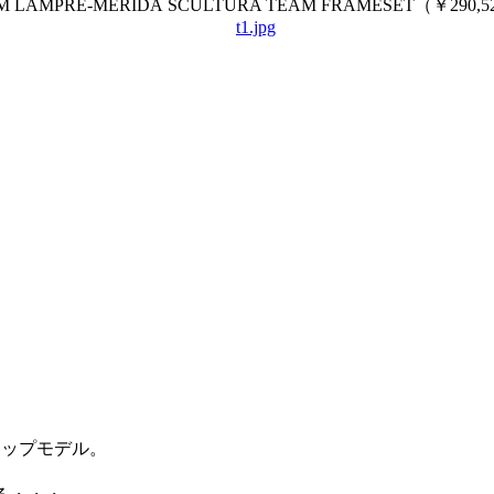
M LAMPRE-MERIDA
SCULTURA TEAM FRAMESET（￥290,52
グシップモデル。