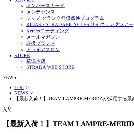
メンバーズカード
メンテナンス
シマノ クランク無償点検プログラム
RIDAS x STRADABICYCLES サイクリングツアー
KeePerコーティング
メールマガジン
取扱ブランド
トライアスロン
STORE
草津本店
STRADA WEB STORE
NEWS
TOP
>
NEWS
>
【最新入荷！】TEAM LAMPRE-MERIDAが採用する最高
入荷
【最新入荷！】TEAM LAMPRE-MERI