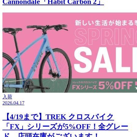
Cannondale「Habit Carbon 2」
入荷
2026.04.17
【4/19まで】TREK クロスバイク
「FX」シリーズが5%OFF！全グレー
ド、店頭在庫がございます！