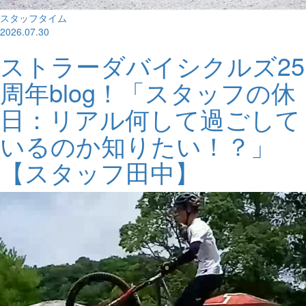
スタッフタイム
2026.07.30
ストラーダバイシクルズ25
周年blog！「スタッフの休
日：リアル何して過ごして
いるのか知りたい！？」
【スタッフ田中】