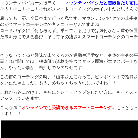
マウンテンバイカーの彼曰く、
「マウンテンバイクだと普段当たり前に
そう！そこ！そこ！それがスマートコーチングのポイントだと思うんで
腐っても一応、全日本まで行った私です。マウンテンバイクでの上半身
のがスマートコーチングの各メニューなんですよね。
ロードバイクに「何も考えず」乗っているだけでは気付かない重心位置
た事を形にできる喜び、そしてその凄さをスマートコーチングのコーチ
そうなってくると興味が出てくるのが運動生理学など、身体の中身の事
事これに関しては、整体師の資格を持つスタッフ厚海がエキスパートな
ん、やりたい事が目白押しでシアワセです！
この前のコーチングの時、「山本さんになって、ピンポイントで指摘さ
をいただきました。もう、めちゃくちゃうれしいですね！！
これから冬にかけて、さらにグレードアップをしたい方に、もっとスマ
アップしていきます。
こんな風に
オンラインでも受講できるスマートコーチング。
もっともっ
ます！！！