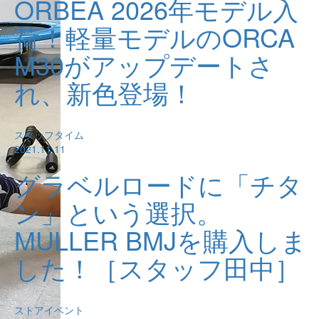
ORBEA 2026年モデル入
荷！軽量モデルのORCA
M30がアップデートさ
れ、新色登場！
スタッフタイム
2021.11.11
グラベルロードに「チタ
ン」という選択。
MULLER BMJを購入しま
した！［スタッフ田中］
ストアイベント