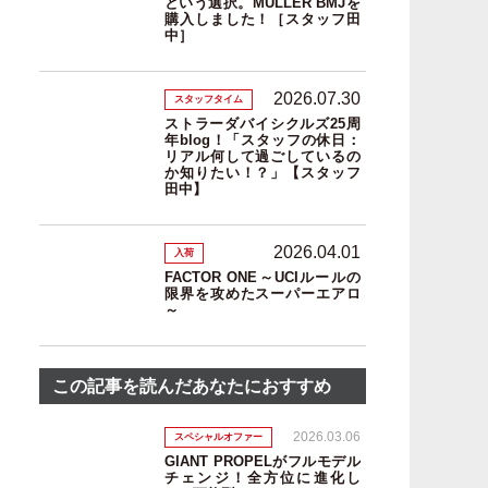
という選択。MULLER BMJを
購入しました！［スタッフ田
中］
2026.07.30
スタッフタイム
ストラーダバイシクルズ25周
年blog！「スタッフの休日：
リアル何して過ごしているの
か知りたい！？」【スタッフ
田中】
2026.04.01
入荷
FACTOR ONE～UCIルールの
限界を攻めたスーパーエアロ
～
この記事を読んだあなたにおすすめ
2026.03.06
スペシャルオファー
GIANT PROPELがフルモデル
チェンジ！全方位に進化し