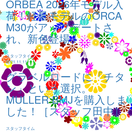
ORBEA 2026年モデル入
荷！軽量モデルのORCA
M30がアップデートさ
れ、新色登場！
スタッフタイム
2021.11.11
グラベルロードに「チタ
ン」という選択。
MULLER BMJを購入しま
した！［スタッフ田中］
スタッフタイム