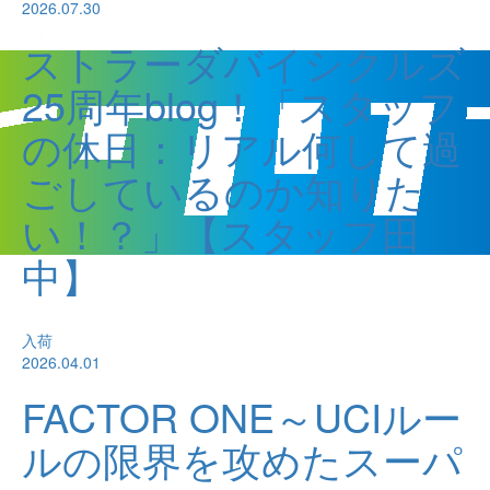
2026.07.30
ストラーダバイシクルズ
25周年blog！「スタッフ
の休日：リアル何して過
ごしているのか知りた
い！？」【スタッフ田
中】
入荷
2026.04.01
FACTOR ONE～UCIルー
ルの限界を攻めたスーパ