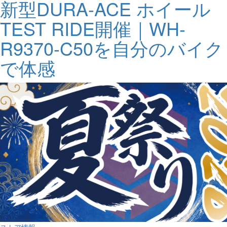
新型DURA-ACE ホイール
TEST RIDE開催｜WH-
R9370-C50を自分のバイク
で体感
ストア情報