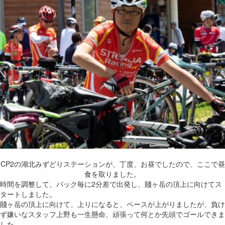
CP2の湖北みずどりステーションが、丁度、お昼でしたので、ここで昼
食を取りました。
時間を調整して、パック毎に2分差で出発し、賤ヶ岳の頂上に向けてス
タートしました。
賤ヶ岳の頂上に向けて、上りになると、ペースが上がりましたが、負け
ず嫌いなスタッフ上野も一生懸命、頑張って何とか先頭でゴールできま
した。