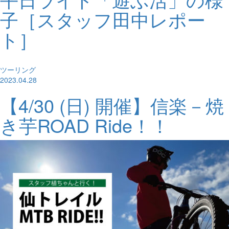
子［スタッフ田中レポー
ト］
ツーリング
2023.04.28
【4/30 (日) 開催】信楽－焼
き芋ROAD Ride！！