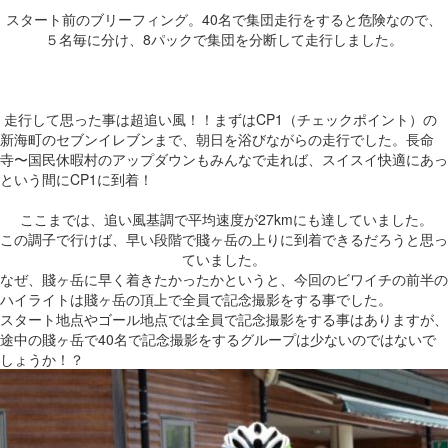
スタート前のブリーフィング。40名で集団走行をすると危険なので、
５名毎に分け、8パックで集団を分断して走行しました。
走行して思った事は超追い風！！まずはCP1（チェックポイント）の
新海町のセブンイレブンまで、朝日を浴びながらの走行でした。長命
寺〜国民休暇村のアップダウンもみんなで走れば、スイスイ快適にあっ
という間にCP1に到着！
ここまでは、追い風基調で平均速度が27kmにも達していました。
この調子で行けば、早い段階で賤ヶ岳の上りに到着できるだろうと思っ
ていました。
なぜ、賤ヶ岳に早く着きたかったかというと、今回のビワイチの前半の
ハイライトは賤ヶ岳の頂上で全員で記念撮影をする事でした。
スタート地点やゴール地点では全員で記念撮影をする事はありますが、
途中の賤ヶ岳で40名で記念撮影をするグループは少ないのではないで
しょうか！？