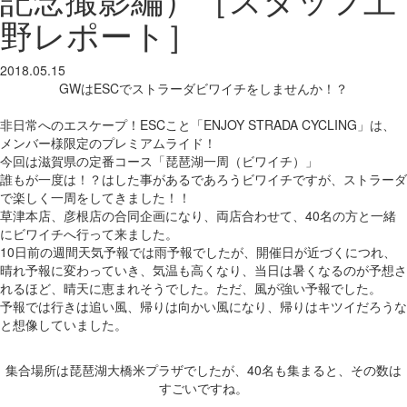
野レポート］
2018.05.15
GWはESCでストラーダビワイチをしませんか！？
非日常へのエスケープ！ESCこと「ENJOY STRADA CYCLING」は、
メンバー様限定のプレミアムライド！
今回は滋賀県の定番コース「琵琶湖一周（ビワイチ）」
誰もが一度は！？はした事があるであろうビワイチですが、ストラーダ
で楽しく一周をしてきました！！
草津本店、彦根店の合同企画になり、両店合わせて、40名の方と一緒
にビワイチへ行って来ました。
10日前の週間天気予報では雨予報でしたが、開催日が近づくにつれ、
晴れ予報に変わっていき、気温も高くなり、当日は暑くなるのが予想さ
れるほど、晴天に恵まれそうでした。ただ、風が強い予報でした。
予報では行きは追い風、帰りは向かい風になり、帰りはキツイだろうな
と想像していました。
集合場所は琵琶湖大橋米プラザでしたが、40名も集まると、その数は
すごいですね。