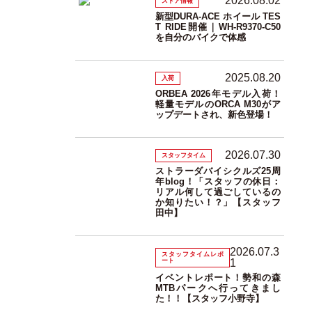
2026.08.02
ストア情報
新型DURA-ACE ホイール TES
T RIDE開催｜WH-R9370-C50
を自分のバイクで体感
2025.08.20
入荷
ORBEA 2026年モデル入荷！
軽量モデルのORCA M30がア
ップデートされ、新色登場！
2026.07.30
スタッフタイム
ストラーダバイシクルズ25周
年blog！「スタッフの休日：
リアル何して過ごしているの
か知りたい！？」【スタッフ
田中】
2026.07.3
スタッフタイムレポ
ート
1
イベントレポート！勢和の森
MTBパークへ行ってきまし
た！！【スタッフ小野寺】