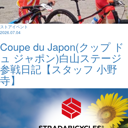
ストアイベント
2026.07.04
Coupe du Japon(クップ ド
ュ ジャポン)白山ステージ
参戦日記【スタッフ 小野
寺】