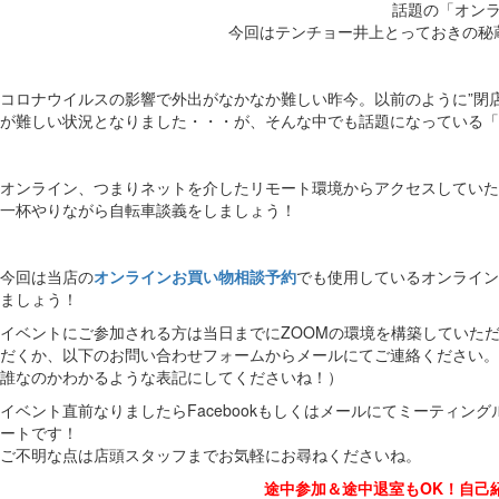
話題の「オン
今回はテンチョー井上とっておきの秘
コロナウイルスの影響で外出がなかなか難しい昨今。以前のように”閉
が難しい状況となりました・・・が、そんな中でも話題になっている「
オンライン、つまりネットを介したリモート環境からアクセスしていた
一杯やりながら自転車談義をしましょう！
今回は当店の
オンラインお買い物相談予約
でも使用しているオンライン
ましょう！
イベントにご参加される方は当日までにZOOMの環境を構築していた
だくか、以下のお問い合わせフォームからメールにてご連絡ください。
誰なのかわかるような表記にしてくださいね！）
イベント直前なりましたらFacebookもしくはメールにてミーティン
ートです！
ご不明な点は店頭スタッフまでお気軽にお尋ねくださいね。
途中参加＆途中退室もOK！自己