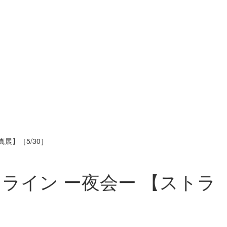
展】［5/30］
ライン ー夜会ー 【ストラ