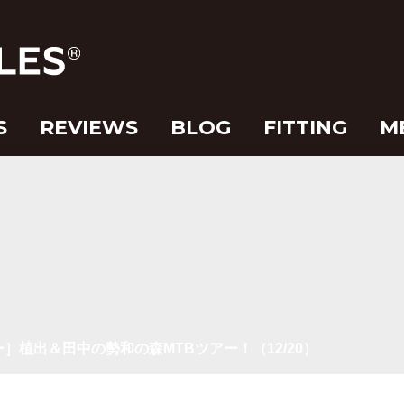
S
REVIEWS
BLOG
FITTING
M
］植出＆田中の勢和の森MTBツアー！（12/20）