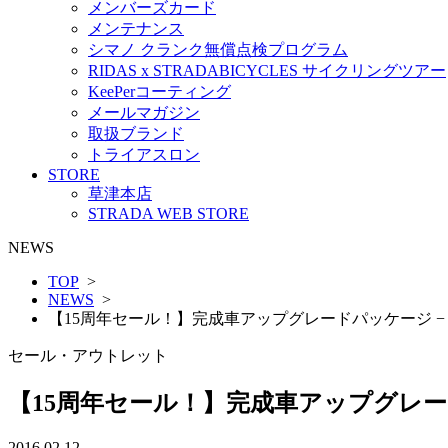
メンバーズカード
メンテナンス
シマノ クランク無償点検プログラム
RIDAS x STRADABICYCLES サイクリングツアー
KeePerコーティング
メールマガジン
取扱ブランド
トライアスロン
STORE
草津本店
STRADA WEB STORE
NEWS
TOP
>
NEWS
>
【15周年セール！】完成車アップグレードパッケージ − SPEC
セール・アウトレット
【15周年セール！】完成車アップグレードパッケ
2016.02.12