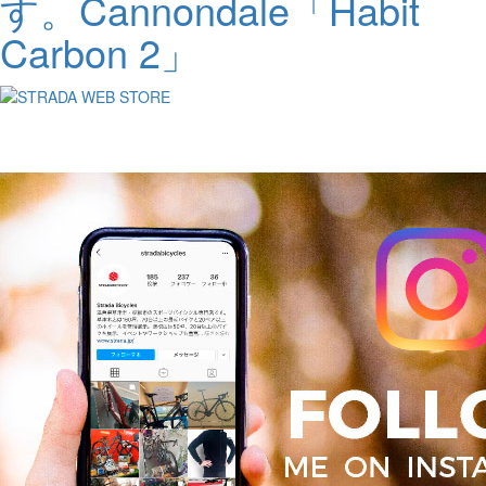
す。Cannondale「Habit
Carbon 2」