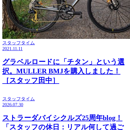
スタッフタイム
2021.11.11
グラベルロードに「チタン」という選
択。MULLER BMJを購入しました！
［スタッフ田中］
スタッフタイム
2026.07.30
ストラーダバイシクルズ25周年blog！
「スタッフの休日：リアル何して過ご