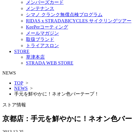
メンバーズカード
メンテナンス
シマノ クランク無償点検プログラム
RIDAS x STRADABICYCLES サイクリングツアー
KeePerコーティング
メールマガジン
取扱ブランド
トライアスロン
STORE
草津本店
STRADA WEB STORE
NEWS
TOP
>
NEWS
>
手元を鮮やかに！ネオン色バーテープ！
ストア情報
京都店：手元を鮮やかに！ネオン色バ
2013.12.25