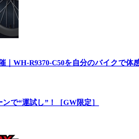
E開催｜WH-R9370-C50を自分のバイクで体
ゾーンで“運試し”！［GW限定］