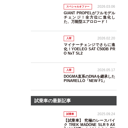
2026.03.06
スペシャルオファー
GIANT PROPELがフルモデル
チェンジ！全方位に進化し
た、万能型エアロロード！
2026.02.20
入荷
マイナーチェンジでさらに進
化！YOELEO SAT C50DB PR
O NxT SL2
2026.05.17
入荷
DOGMA直系のDNAを継承した
PINARELLO「NEW F1」
試乗車の最新記事
2025.09.24
試乗車
【試乗車】 究極のレースバイ
ク TREK MADONE SLR 9 AX