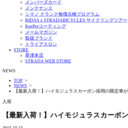
メンバーズカード
メンテナンス
シマノ クランク無償点検プログラム
RIDAS x STRADABICYCLES サイクリングツアー
KeePerコーティング
メールマガジン
取扱ブランド
トライアスロン
STORE
草津本店
STRADA WEB STORE
NEWS
TOP
>
NEWS
>
【最新入荷！】ハイモジュラスカーボン採用の限定車が登場
入荷
【最新入荷！】ハイモジュラスカーボン採
2015.10.15