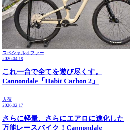
スペシャルオファー
2026.04.19
これ一台で全てを遊び尽くす。
Cannondale「Habit Carbon 2」
入荷
2026.02.17
さらに軽量、さらにエアロに進化した
万能レースバイク！Cannondale