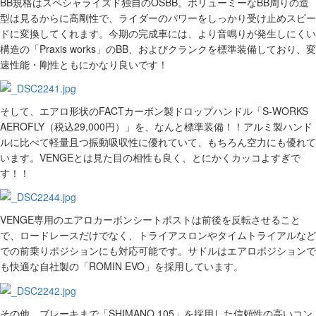
BB規格はスペシャライズド独自のOSBB。ボリューミーなBB周りの造
型は見るからに高剛性で、ライダーのパワーをしっかり受け止めスピー
ドに変換してくれます。今期の完成車には、より音鳴りが発生しにくい
構造の「Praxis works」のBB、およびクランクを標準装備しており、変
速性能・剛性ともにかなり良いです！
そして、エアロ形状のFACTカーボン製ドロップハンドル「S-WORKS
AEROFLY（税込29,000円）」を、なんと標準装備！！アルミ製ハンド
ルに比べて軽量且つ振動吸収性に優れていて、もちろん空力にも優れて
います。VENGEとは見た目の相性も良く、とにかくカッコよすぎで
す！！
VENGE専用のエアロカーボンシートポストは前後を反転させること
で、ロードレースだけでなく、トライアスロンやタイムトライアルなど
での前乗りポジションにも対応可能です。サドルはエアロポジションで
も快適な自社製の「ROMIN EVO」を採用しています。
その他、ブレーキまで「SHIMANO 105」を採用した信頼性の高いコン