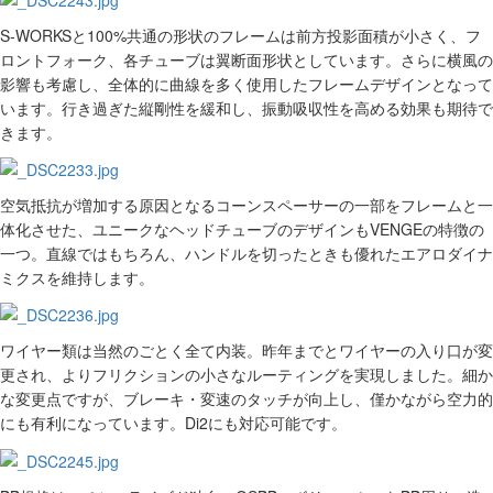
S-WORKSと100%共通の形状のフレームは前方投影面積が小さく、フ
ロントフォーク、各チューブは翼断面形状としています。さらに
横風の
影響も考慮し、全体的に曲線を多く使用したフレームデザインとなって
います。行き過ぎた縦剛性を緩和し、振動吸収性を高める効果も期待で
きます。
空気抵抗が増加する原因となるコーンスペーサーの一部をフレームと一
体化させた、ユニークなヘッドチューブのデザインもVENGEの特徴の
一つ。直線ではもちろん、ハンドルを切ったときも優れたエアロダイナ
ミクスを維持します。
ワイヤー類は当然のごとく全て内装。昨年までとワイヤーの入り口が変
更され、よりフリクションの小さなルーティングを実現しました。細か
な変更点ですが、ブレーキ・変速のタッチが向上し、僅かながら空力的
にも有利になっています。Di2にも対応可能です。