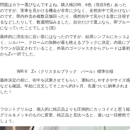
問題はカラー選びなんですよね。購入検討時、6色（現在5色）あった
のですが、実車を見かける機会が非常に少なく、全然街中で見かけない
のです。県内外含め複数店舗回ったり、偶然街中で見かける度に注視す
るなどしたりして、数週間悩みました。自分だけで選ぶなら、即ブルー
になっていたことでしょう(笑)
最終的に消去法に近い形にはなったのですが、結局シンプルにカッコよ
く、シルバー、クロームの加飾が最も映えるブラックに決定。内装にブ
ラウンが設定されていること、外装のゴージャスさからグレードは最初
からZ+一択でした。
WR-V Z+（クリスタルブラック パール）標準仕様
最終決定の前に、街中を試乗させてもらい、運転のしやすさやサイズ感
なども確認。年始に注文してそこから約3ヶ月、先週ついに納車されま
した！
フロントグリルは、個人的に純正品よりも圧倒的にカッコイイと思う縦
グリル＆メッキのものに変更。純正品と見比べると、違いは一目瞭然で
しょう。