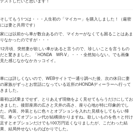
テストしたいと思います！
そしてもう1つは・・・人生初の「マイカー」を購入しました！（厳密
には妻と共用です）
家には以前から車が数台あるので、マイカーがなくても困ることはあま
りなかったのですが・・・
12月頃、突然妻が欲しい車があると言うので、珍しいことを言うもの
だと驚きました。「HONDA WR-V」・・・全然知らない。でも画像
見た感じなかなかカッコイイ。
車には詳しくないので、WEBサイトで一通り調べた後、次の休日に妻
の家族がずっとお世話になっている近所のHONDAディーラーへ行って
きました。
最初は試乗までせず、とりあえず現物をよく見せてもらうだけにしてお
きました。後部座席の広さと天井の高さ、座り心地が特に印象的でし
た。内装、外装ともに色々とオプションを入れた見積をしてもらい帰
宅。車ってオプション代が結構掛かりますね。欲しいものを色々と付け
足すとオプションだけでも100万円近くなりましたが、こだわった結
果、結局外せないものばかりでした。