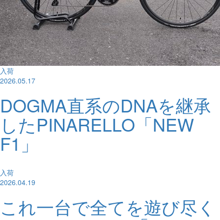
入荷
2026.05.17
DOGMA直系のDNAを継承
したPINARELLO「NEW
F1」
入荷
2026.04.19
これ一台で全てを遊び尽く