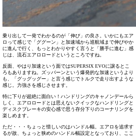
乗り出して一発でわかるのが「伸び」の良さ。いかにもエア
ロって感じで「ググーン」と加速域から巡航域まで伸びやか
に進んで行く、もっとわかりやすく言うと「勝手に進む」感
じは、流石エアロロードというところですね。
反面、やはり加速という面ではSUPERSIX EVOに譲るとこ
ろもありますね。ズッバーンという爆発的な加速というより
も、「グッグッグー」と言う感じでトルクで走り出すような
感じ。力強さを感じさせます。
特に下りが超絶に面白い！ハンドリングのキャノンデールら
しく、エアロロードとは思えないクイックなハンドリングと
ディスクブレーキの安心感で思う存分下りのコーナリングを
楽しめます。
ただ・・・ちょっと惜しいのはハンドル幅。エアロを追求す
るが故、ちょっと狭めのハンドル幅設定となっており、ここ