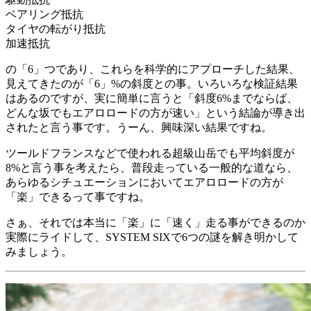
ベアリング抵抗
タイヤの転がり抵抗
加速抵抗
の「6」つであり、これらを科学的にアプローチした結果、
見えてきたのが「6」%の斜度との事。いろいろな検証結果
はあるのですが、実に簡単に言うと「斜度6%までならば、
どんな坂でもエアロロードの方が速い」という結論が導き出
されたと言う事です。うーん、興味深い結果ですね。
ツールドフランスなどで使われる超級山岳でも平均斜度が
8%と言う事を考えたら、普段走っている一般的な道なら、
あらゆるシチュエーションにおいてエアロロードの方が
「楽」できるって事ですね。
さぁ、それでは本当に「楽」に「速く」走る事ができるのか
実際にライドして、SYSTEM SIXで6つの謎を解き明かして
みましょう。