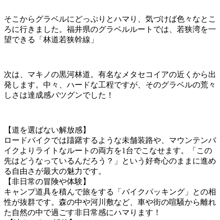
そこからグラベルにどっぷりとハマり、気づけば色々なとこ
ろに行きました。
福井県のグラベルルートでは、若狭湾を一
望できる「林道若狭幹線」
次は、マキノの黒河林道。有名なメタセコイアの近くから出
発します。中々、ハードな工程ですが、そのグラベルの荒々
しさは達成感バツグンでした！
【道を選ばない解放感】
ロードバイクでは躊躇するような未舗装路や、マウンテンバ
イクよりライトなルートの両方を1台でこなせます。「この
先はどうなっているんだろう？」という好奇心のままに進め
る
自由さ
が最大の魅力です。
【非日常の冒険や体験】
キャンプ道具を積んで旅をする「バイクパッキング」との相
性が抜群です。森の中や河川敷など、車や街の喧騒から離れ
た自然の中で過ごす
非日常感
にハマります！