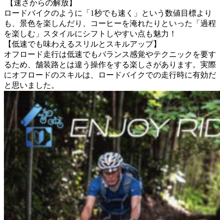
【速さからの解放】
ロードバイクのように「1秒でも速く」という数値目標より
も、景色を楽しんだり、コーヒーを淹れたりといった「過程
を楽しむ」スタイルにシフトしやすい点も魅力！
【低速でも味わえるスリルとスキルアップ】
オフロード走行は低速でもバランス感覚やテクニックを要す
るため、舗装路とは違う
操作をする楽しさ
があります。実際
にオフロードのスキルは、ロードバイクでの走行時に有効だ
と思いました。