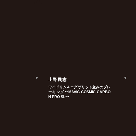
上野 剛志
ワイドリム＆エグザリット並みのブレ
ーキング〜MAVIC COSMIC CARBO
N PRO SL〜