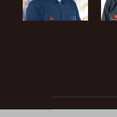
上野 剛志
山本 朋
スイス生まれの
キ
高精度バイク・
の
BMC〜Team ma
SU
chineシリーズ〜
Hi