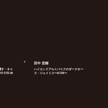
田中 宏樹
覆す・キャ
ハイエンドアルミバイクのダークホー
O STD-M
ス・ジェイミス〜ICON〜