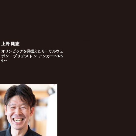
手頃でも本格
上野 剛志
オリンピックを見据えたリーサルウェ
ジェイミス〜
ポン・ブリヂストン アンカー〜RS
9〜
EST〜
TeamSKY
力・ピナレ
DOGMA F8