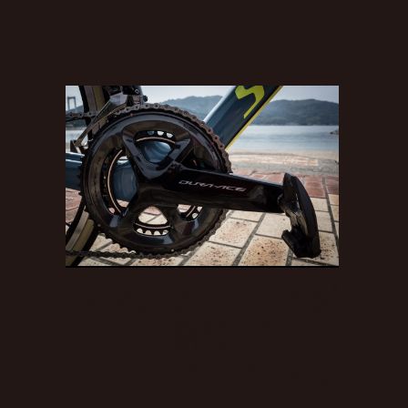
シマノのトップグ
レード新型デュラ
エース R9100シリ
ーズ