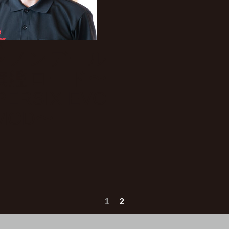
貴
ャノンデール
旗艦ロード〜
PERSIX EVO
-MOD〜
1
2