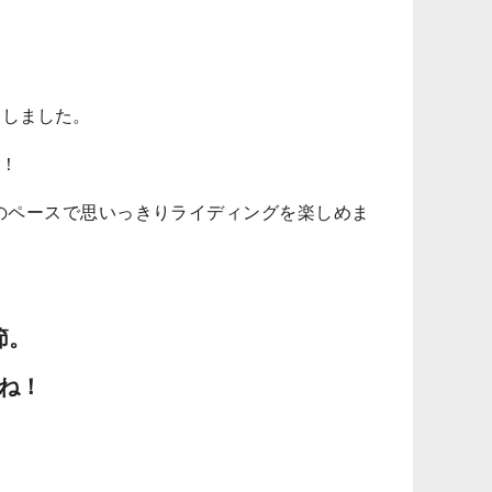
了しました。
！
のペースで思いっきりライディングを楽しめま
節。
ね！