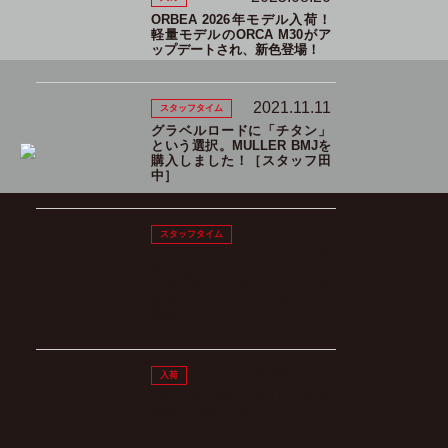
ORBEA 2026年モデル入荷！
軽量モデルのORCA M30がア
ップデートされ、新色登場！
2021.11.11
スタッフタイム
グラベルロードに「チタン」
という選択。MULLER BMJを
購入しました！［スタッフ田
中］
2026.07.30
スタッフタイム
ストラーダバイシクルズ25周
年blog！「スタッフの休日：
リアル何して過ごしているの
か知りたい！？」【スタッフ
田中】
2026.04.01
入荷
FACTOR ONE～UCIルールの
限界を攻めたスーパーエアロ
～