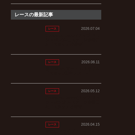
レースの最新記事
2026.07.04
レース
Coupe du Japon(クップ ドュ
ジャポン)白山ステージ参戦日
記【スタッフ 小野寺】
2026.06.11
レース
第22回 Mt.富士ヒルクライム
【スタッフ田中レポート】
2026.05.12
レース
Coupe du Japon(クップ ドュ
ジャポン)朽木ステージ参戦日
記【スタッフ 小野寺】
2026.04.15
レース
伊吹山ドライブウェイヒルク