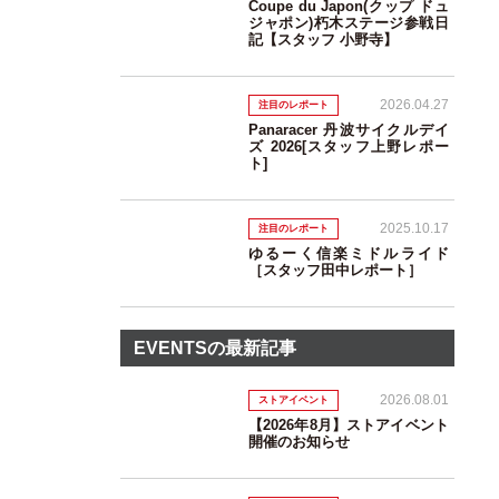
Coupe du Japon(クップ ドュ
ジャポン)朽木ステージ参戦日
記【スタッフ 小野寺】
2026.04.27
注目のレポート
Panaracer 丹波サイクルデイ
ズ 2026[スタッフ上野レポー
ト]
2025.10.17
注目のレポート
ゆるーく信楽ミドルライド
［スタッフ田中レポート］
EVENTSの最新記事
2026.08.01
ストアイベント
【2026年8月】ストアイベント
開催のお知らせ