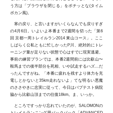
う方は「ブラウザを閉じる」をポチッとな(タイム
ボカン風)。
寒の戻り、と言いますがいくらなんでも戻りすぎ
の4月6日。いよいよ本番まで2週間を切った「第6
回 京都一周トレイルラン2014 東山コース」。ここ
しばらく公私ともに忙しかったP川、絶対的にトレ
ーニング量が足りない状態で心はすでに現実逃避。
事前の練習プランでは、本番2週間前には比叡山〜
鞍馬までの後半部分を死相、いや試走するハズ…だ
ったんですがね。「本番に疲れを残すより体力を充
電しとかないと35km走れないよ」てな明るい悪魔
のささやきに忠実に従って、今日はバプテスト病院
脇から比叡山頂までの往復18km。ま、いっか。
ところですっかり忘れていたのが、SALOMONの
トレイルランニング用バックパック「ADVANCED