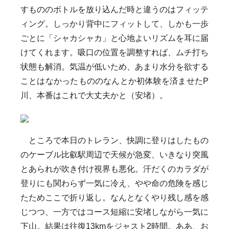
すもののボトルを放り込んだ時と違うのはフィッテ
ィング。しっかり背中にフィットして、しかも一歩
ごとに「シャカシャカ」と心地よいリズムを耳に届
けてくれます。吸口の位置を調整すれば、ムチ打ち
状態も解消。気温が低いため、あまり水分を欲する
ことはなかったもののなんとか初体験を済ませたP
川、本番はこれで大丈夫かと（安堵）。
ところで本日のトレラン、快調に登りはしたもの
のケーブル比叡駅周辺で天候が急変、いきなり突風
とあられが吹き付け視界も悪化。汗だくのカラダが
登りにも関わらず一気に冷え、やや命の危険を感じ
たためここで折り返し。なんとなくやり残し感を感
じつつ、一方ではコース短縮に安堵しながら一気に
下山。結果は往復13kmをジャスト2時間。ああ、お