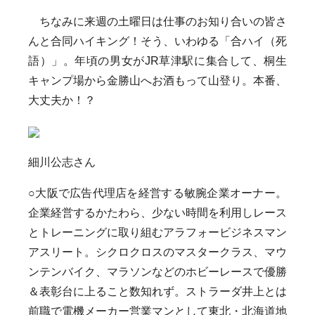
ちなみに来週の土曜日は仕事のお知り合いの皆さ
んと合同ハイキング！そう、いわゆる「合ハイ（死
語）」。年頃の男女がJR草津駅に集合して、桐生
キャンプ場から金勝山へお酒もって山登り。本番、
大丈夫か！？
細川公志さん
○大阪で広告代理店を経営する敏腕企業オーナー。
企業経営するかたわら、少ない時間を利用しレース
とトレーニングに取り組むアラフォービジネスマン
アスリート。シクロクロスのマスタークラス、マウ
ンテンバイク、マラソンなどのホビーレースで優勝
＆表彰台に上ること数知れず。ストラーダ井上とは
前職で電機メーカー営業マンとして東北・北海道地