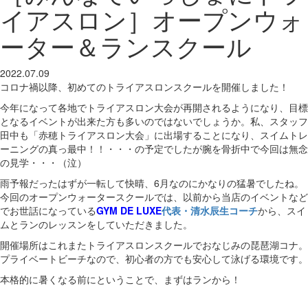
イアスロン］オープンウォ
ーター＆ランスクール
2022.07.09
コロナ禍以降、初めてのトライアスロンスクールを開催しました！
今年になって各地でトライアスロン大会が再開されるようになり、目標
となるイベントが出来た方も多いのではないでしょうか。私、スタッフ
田中も「赤穂トライアスロン大会」に出場することになり、スイムトレ
ーニングの真っ最中！！・・・の予定でしたが腕を骨折中で今回は無念
の見学・・・（泣）
雨予報だったはずが一転して快晴、6月なのにかなりの猛暑でしたね。
今回のオープンウォータースクールでは、以前から当店のイベントなど
でお世話になっている
GYM DE LUXE
代表・清水辰生コーチ
から、スイ
ムとランのレッスンをしていただきました。
開催場所はこれまたトライアスロンスクールでおなじみの琵琶湖コナ。
プライベートビーチなので、初心者の方でも安心して泳げる環境です。
本格的に暑くなる前にということで、まずはランから！