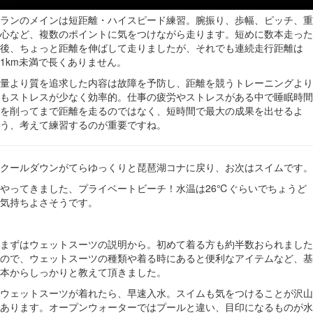
ランのメインは短距離・ハイスピード練習。腕振り、歩幅、ピッチ、重
心など、複数のポイントに気をつけながら走ります。短めに数本走った
後、ちょっと距離を伸ばして走りましたが、それでも連続走行距離は
1km未満で長くありません。
量より質を追求した内容は故障を予防し、距離を競うトレーニングより
もストレスが少なく効率的。仕事の疲労やストレスがある中で睡眠時間
を削ってまで距離を走るのではなく、短時間で最大の成果を出せるよ
う、考えて練習するのが重要ですね。
クールダウンがてらゆっくりと琵琶湖コナに戻り、お次はスイムです。
やってきました、プライベートビーチ！水温は26℃ぐらいでちょうど
気持ちよさそうです。
まずはウェットスーツの説明から。初めて着る方も約半数おられました
ので、ウェットスーツの種類や着る時にあると便利なアイテムなど、基
本からしっかりと教えて頂きました。
ウェットスーツが着れたら、早速入水。スイムも気をつけることが沢山
あります。オープンウォーターではプールと違い、目印になるものが水