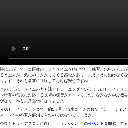
陸に上がって、短距離のランとスイムを続けて行う練習。水中から上が
ると重力が一気にのしかかってくる感覚があり、思うように動けなくな
ります。それも事前に経験しておけば安心ですね！
このように、スイムの方も泳ぐトレーニングというよりはトライアスロ
ン特有の環境に対応する技術の練習がメインでした。なかなか学ぶ機会
がなく、私も大変勉強になりました。
赤穂トライアスロンまで、約2ヶ月。清水コーチのおかげで、トライア
スロンへの不安が解消できたのではないでしょうか。
今後もトライアスロンに向けた、ランやバイクの
イベント
を開催してま