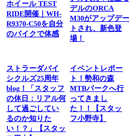
ホイール TEST
デルのORCA
RIDE開催｜WH-
M30がアップデー
R9370-C50を自分
トされ、新色登
のバイクで体感
場！
ストラーダバイ
イベントレポー
シクルズ25周年
ト！勢和の森
blog！「スタッフ
MTBパークへ行
の休日：リアル何
ってきまし
して過ごしてい
た！！【スタッ
るのか知りた
フ小野寺】
い！？」【スタッ