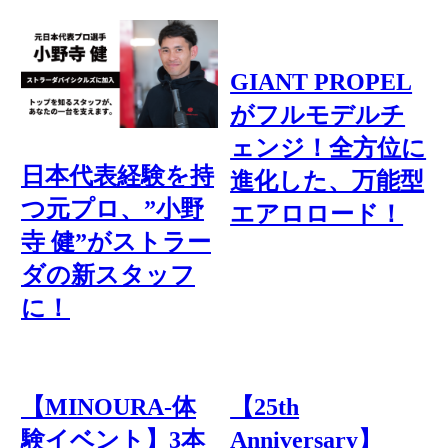
GIANT PROPEL
がフルモデルチ
ェンジ！全方位に
日本代表経験を持
進化した、万能型
つ元プロ、”小野
エアロロード！
寺 健”がストラー
ダの新スタッフ
に！
【MINOURA-体
【25th
験イベント】3本
Anniversary】