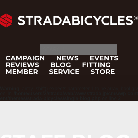
CAMPAIGN
NEWS
EVENTS
REVIEWS
BLOG
FITTING
MEMBER
SERVICE
STORE
Warning
: array_shift() expects parameter 1 to be array, bool giv
en in
/home/users/2/strada/web/www.strada.jp/cms/wp-cont
ent/themes/strada-bicycles/single-blog.php
on line
2