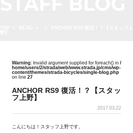
STAFF BLOG
TOP
>
BLOG
>
>
ANCHOR RS9 復活！？【スタッフ
野】
Warning
: Invalid argument supplied for foreach() in
/
home/users/2/strada/web/www.strada.jp/cms/wp-
content/themes/strada-bicycles/single-blog.php
on line
27
ANCHOR RS9 復活！？【スタッ
フ上野】
2017.03.22
こんにちは！スタッフ上野です。