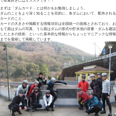
で収集好きにはオススメです！！
まずは「ダムカード」とは何かをお勉強しましょう。
ダムのことをより深く知ることを目的に、各ダムにおいて、配布される
カードのこと。
カードの大きさや掲載する情報項目は全国統一の規格とされており、お
もて面はダムの写真、うら面はダムの形式や貯水池の容量・ダムを建設
したときの技術、といった基本的な情報からちょっとマニアックな情報
までを凝縮して掲載しています
。