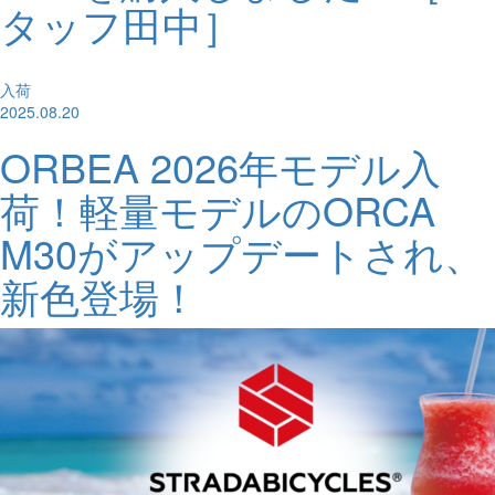
タッフ田中］
入荷
2025.08.20
ORBEA 2026年モデル入
荷！軽量モデルのORCA
M30がアップデートされ、
新色登場！