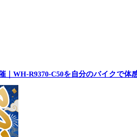
E開催｜WH-R9370-C50を自分のバイクで体