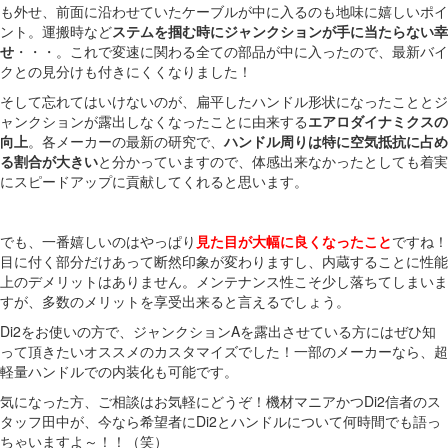
も外せ、前面に沿わせていたケーブルが中に入るのも地味に嬉しいポイ
ント。運搬時など
ステムを掴む時にジャンクションが手に当たらない幸
せ
・・・。これで変速に関わる全ての部品が中に入ったので、最新バイ
クとの見分けも付きにくくなりました！
そして忘れてはいけないのが、扁平したハンドル形状になったこととジ
ャンクションが露出しなくなったことに由来する
エアロダイナミクスの
向上
。各メーカーの最新の研究で、
ハンドル周りは特に空気抵抗に占め
る割合が大きい
と分かっていますので、体感出来なかったとしても着実
にスピードアップに貢献してくれると思います。
でも、一番嬉しいのはやっぱり
見た目が大幅に良くなったこと
ですね！
目に付く部分だけあって断然印象が変わりますし、内蔵することに性能
上のデメリットはありません。メンテナンス性こそ少し落ちてしまいま
すが、多数のメリットを享受出来ると言えるでしょう。
Di2をお使いの方で、ジャンクションAを露出させている方にはぜひ知
って頂きたいオススメのカスタマイズでした！一部のメーカーなら、超
軽量ハンドルでの内装化も可能です。
気になった方、ご相談はお気軽にどうぞ！機材マニアかつDi2信者のス
タッフ田中が、今なら希望者にDi2とハンドルについて何時間でも語っ
ちゃいますよ～！！（笑）