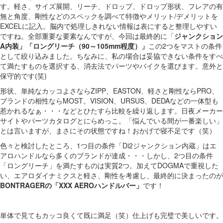
す。軽さ、サイズ展開、リーチ、ドロップ、ドロップ形状、フレアの有
無と角度、剛性などのスペックを調べて特徴やメリット/デメリットを
EXCELに記入。脳内で処理しきれない情報は表にすると整理しやすい
ですね。全部重要な要素なんですが、今回は最終的に「
ジャンクション
A内装」「ロングリーチ（90～105mm程度）」
この2つをマストの条件
として絞り込みました。ちなみに、私の場合は妥協できない条件をすべ
て満たすものを選択する、消去法でパーツやバイクを選びます。意外と
保守的です(笑)
形状、単純なカッコよさならZIPP、EASTON、軽さと剛性ならPRO、
ブランドの相性ならMOST。VISION、URSUS、DEDAなどの一体型も
惹かれるなぁ・・・などとひたすら比較を繰り返します。日夜メーカー
サイトやパーツカタログとにらめっこ。「悩んでいる間が一番楽しい」
とは言いますが、まさにその状態ですね！おかげで寝不足です（笑）
色々と検討したところ、1つ目の条件「Di2ジャンクション内蔵」はエ
アロハンドルなら多くのブランドが達成・・・しかし、2つ目の条件
「ロングリーチ」を満たすものは実質2つ。加えてDOGMAで重視した
い、エアロダイナミクスと軽さ、剛性を考慮し、最終的に決まったのが
BONTRAGERの「XXX AEROハンドルバー」
です！
単体で見てもカッコ良くて既に満足（笑）仕上げも完璧で美しいです。