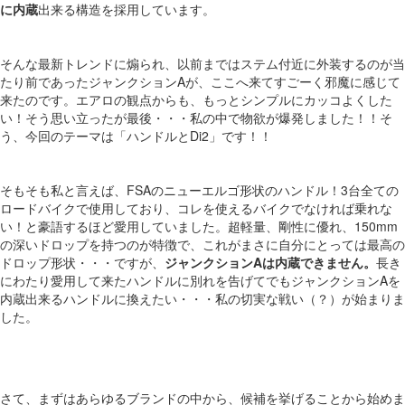
に内蔵
出来る構造を採用しています。
そんな最新トレンドに煽られ、以前まではステム付近に外装するのが当
たり前であったジャンクションAが、ここへ来てすごーく邪魔に感じて
来たのです。エアロの観点からも、もっとシンプルにカッコよくした
い！そう思い立ったが最後・・・私の中で物欲が爆発しました！！そ
う、今回のテーマは「ハンドルとDi2」です！！
そもそも私と言えば、FSAのニューエルゴ形状のハンドル！3台全ての
ロードバイクで使用しており、コレを使えるバイクでなければ乗れな
い！と豪語するほど愛用していました。超軽量、剛性に優れ、150mm
の深いドロップを持つのが特徴で、これがまさに自分にとっては最高の
ドロップ形状・・・ですが、
ジャンクションAは内蔵できません。
長き
にわたり愛用して来たハンドルに別れを告げてでもジャンクションAを
内蔵出来るハンドルに換えたい・・・私の切実な戦い（？）が始まりま
した。
さて、まずはあらゆるブランドの中から、候補を挙げることから始めま