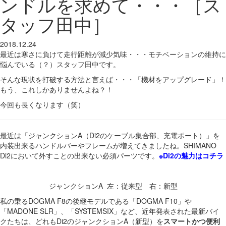
ンドルを求めて・・・［ス
タッフ田中］
2018.12.24
最近は寒さに負けて走行距離が減少気味・・・モチベーションの維持に
悩んでいる（？）スタッフ田中です。
そんな現状を打破する方法と言えば・・・「機材をアップグレード」！
もう、これしかありませんよね？！
今回も長くなります（笑）
最近は「ジャンクションA（Di2のケーブル集合部、充電ポート）」を
内装出来るハンドルバーやフレームが増えてきましたね。SHIMANO
Di2において外すことの出来ない必須パーツです。
※Di2の魅力はコチラ
ジャンクションA 左：従来型 右：新型
私の乗るDOGMA F8の後継モデルである「DOGMA F10」や
「MADONE SLR」、「SYSTEMSIX」など、近年発表された最新バイ
クたちは、どれもDi2のジャンクションA（新型）を
スマートかつ便利